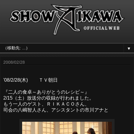
▼
2008/02/28
'08/2/28(木) ＴＶ朝日
『二人の食卓～ありがとうのレシピ～』
2/15（土）放送分の収録が行われました。
もう一人のゲスト、ＲＩＫＡＣＯさん、
司会の八嶋智人さん、アシスタントの市川アナと