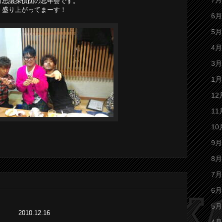
7月
可思議探偵団の忘年会です。
盛り上がってまーす！
6月
5月
4月
3月
1月
12
11
10
9月
8月
7月
6月
5月
2010.12.16