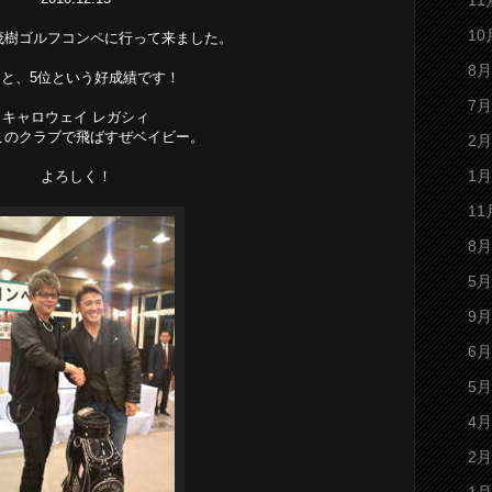
11
10
茂樹ゴルフコンペに行って来ました。
8月
と、5位という好成績です！
7月
キャロウェイ レガシィ
このクラブで飛ばすぜベイビー。
2月
1月
よろしく！
11
8月
5月
9月
6月
5月
4月
2月