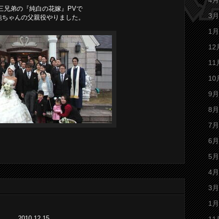
4月
三兄弟の『純白の花嫁』PVで
3月
純ちゃんの父親役やりました。
1月
12
11
10
9月
8月
7月
6月
5月
4月
3月
1月
2010.12.15