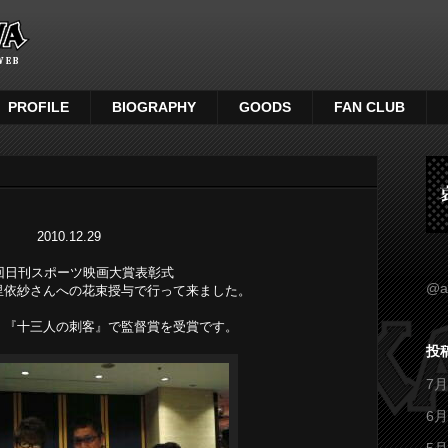
PROFILE
BIOGRAPHY
GOODS
FAN CLUB
2010.12.29
3回日刊スポーツ映画大賞表彰式
@a
里依紗さんへの花束授与で行って来ました。
、『十三人の刺客』で監督賞を受賞です。
投
7月
6月