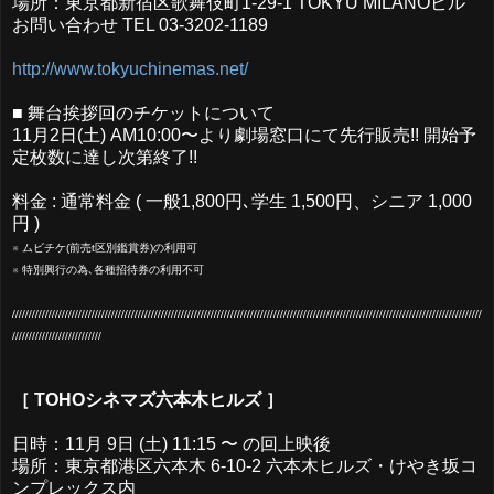
場所：東京都新宿区歌舞伎町1-29-1 TOKYU MILANOビル
お問い合わせ TEL 03-3202-1189
http://www.tokyuchinemas.net/
■ 舞台挨拶回のチケットについて
11月2日(土) AM10:00〜より劇場窓口にて先行販売!! 開始予
定枚数に達し次第終了!!
料金 : 通常料金 ( 一般1,800円､学生 1,500円、シニア 1,000
円 )
※ ムビチケ(前売t区別鑑賞券)の利用可
※ 特別興行の為､各種招待券の利用不可
//////////////////////////////////////////////////////////////////////////////////////////////////////////////////////////////////////////////
//
//////////
//////////
/////
［ TOHOシネマズ六本木ヒルズ ］
日時：11月 9日 (土) 11:15 〜 の回上映後
場所：東京都港区六本木 6-10-2 六本木ヒルズ・けやき坂コ
ンプレックス内