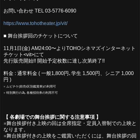
お問い合わせ TEL 03-5776-6090
https://www.tohotheater.jp/vit/
■ 舞台挨拶回のチケットについて
11月1日(金) AM24:00〜よりTOHOシネマズインターネット
チケット<vit>にて
先行販売開始!! 開始予定枚数に達し次第終了!!
料金 : 通常料金 ( 一般1,800円､学生 1,500円、シニア 1,000
円 )
※ ムビチケ(前売t区別鑑賞券)の利用可
※ 特別興行の為､各種招待券の利用不可
【 各劇場での舞台挨拶に関する注意事項 】
※舞台挨拶付き上映の回は全席指定・定員入替制での上映と
なります。
※舞台挨拶付きの上映をご鑑賞いただくには、舞台挨拶の回