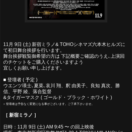
11月 9日 (土) 新宿ミラノ& TOHOシネマズ六本木ヒルズに
て初日舞台挨拶を行います。
舞台挨拶観覧御希望の方は 下記概要ご確認のうえ､上演回
のチケットをご購入くださいますよう
宜しくお願い申し上げます。
■ 登壇者 ( 予定 )
ウエンツ瑛士､夏菜､哀川 翔、釈 由美子、良知 真次、勝
信、平野 綾、落合監督
&タイガーマスク ( ゴールド・ブラック・ホワイト )
※ 登壇者は予告なく変更になる事がございます。ご了承下さいませ。
［ 新宿ミラノ ］
日時：11月 9日 (土) AM 9:45 〜 の回上映後