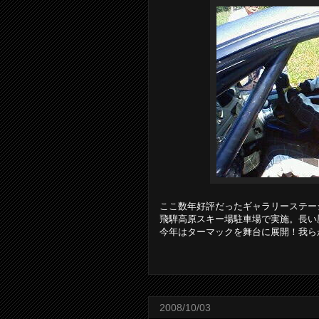
ここ数年好評だったギャラリーステー
飛騨高原スキー場駐車場で実施。長い
今年はターマックを舞台に展開！我ら
2008/10/03