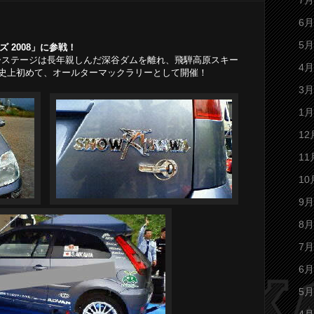
7月
6月
5月
ズ 2008」に参戦！
ーステージは長年親しんだ深谷ダムを離れ、飛騨高原スキー
4月
史上初めて、オールターマックラリーとして開催！
3月
1月
12
11
10
9月
8月
7月
6月
5月