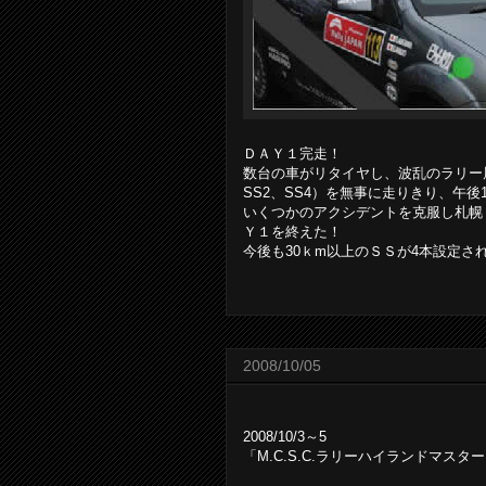
ＤＡＹ１完走！
数台の車がリタイヤし、波乱のラリー
SS2、SS4）を無事に走りきり、午後
いくつかのアクシデントを克服し札幌
Ｙ１を終えた！
今後も30ｋm以上のＳＳが4本設定
2008/10/05
2008/10/3～5
「M.C.S.C.ラリーハイランドマスター