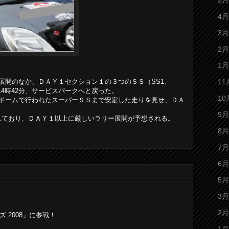
5月
4月
3月
2月
1月
展開のなか、ＤＡＹ１セクション１の３つのＳＳ（SS1、
11
14時42分、サービスパークへと戻った。
10
ドームで行われたスーパーＳＳまで安定した走りを見せ、ＤＡ
9月
されており、ＤＡＹ１以上に厳しいラリー展開が予想される。
8月
7月
6月
5月
3月
2月
ズ 2008」に参戦！