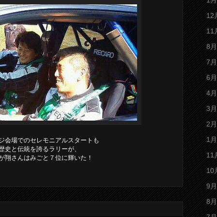
1月
12
11
8月
7月
6月
4月
3月
2月
1月
ジ会場でのセレモニアルスタートも
歴史と伝統を誇るラリーが、
11
が翔さんはみごと７位に輝いた！
10
9月
8月